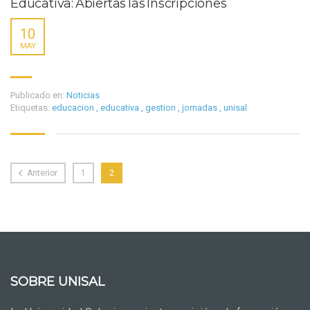
Educativa: Abiertas las Inscripciones
10
MAY
Publicado en:
Noticias
Etiquetas:
educacion
,
educativa
,
gestion
,
jornadas
,
unisal
Anterior
1
2
SOBRE UNISAL