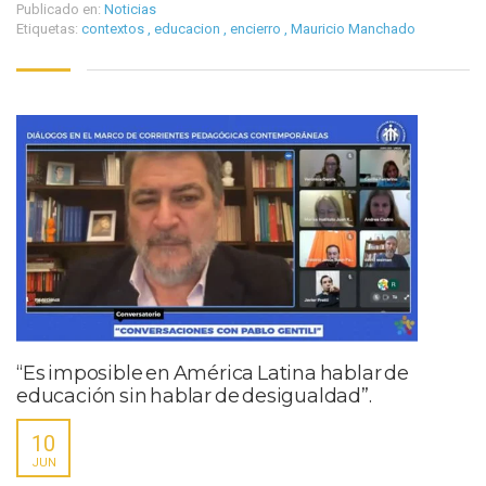
Publicado en:
Noticias
Etiquetas:
contextos
,
educacion
,
encierro
,
Mauricio Manchado
“Es imposible en América Latina hablar de
educación sin hablar de desigualdad”.
10
JUN