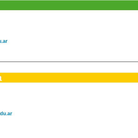
.ar
a
du.ar