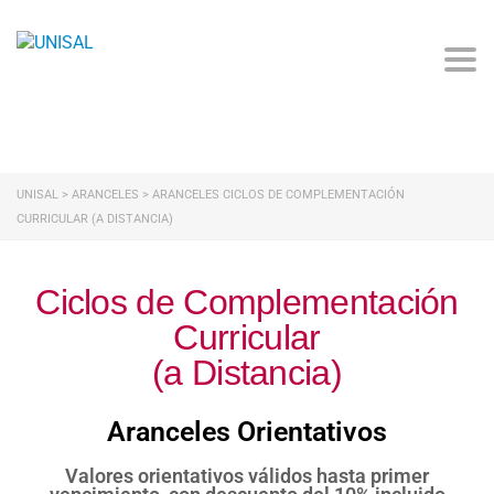
Togg
UNISAL
>
ARANCELES
>
ARANCELES CICLOS DE COMPLEMENTACIÓN
CURRICULAR (A DISTANCIA)
Ciclos de Complementación
Curricular
(a Distancia)
Aranceles Orientativos
Valores orientativos válidos hasta primer