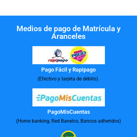
Medios de pago de Matrícula y
Aranceles
Pago Fácil y Rapipago
(Efectivo y tarjeta de débito).
PagoMisCuentas
(Home banking, Red Banelco, Bancos adheridos)